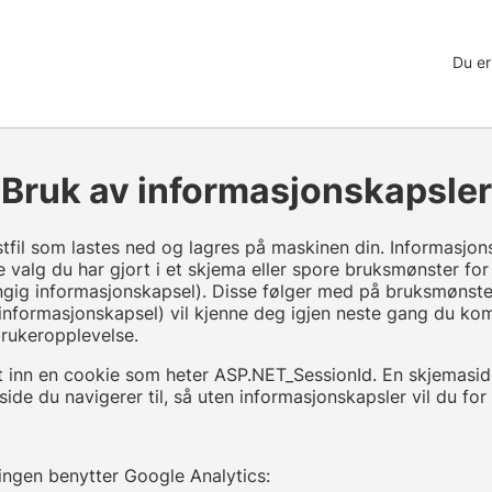
Du er
Bruk av informasjonskapsler
kstfil som lastes ned og lagres på maskinen din. Informasjo
 valg du har gjort i et skjema eller spore bruksmønster for
ngig informasjonskapsel). Disse følger med på bruksmønster
 informasjonskapsel) vil kjenne deg igjen neste gang du kom
brukeropplevelse.
det inn en cookie som heter ASP.NET_SessionId. En skjemasid
side du navigerer til, så uten informasjonskapsler vil du fo
ingen benytter Google Analytics: