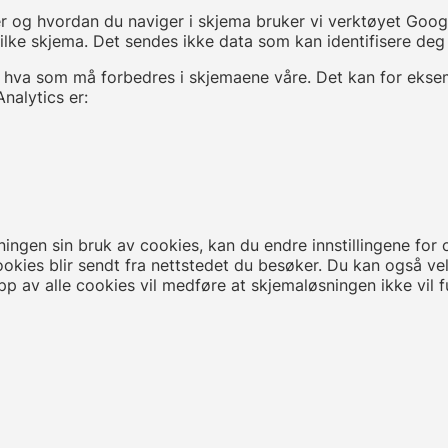
rer og hvordan du naviger i skjema bruker vi verktøyet Goo
lke skjema. Det sendes ikke data som kan identifisere deg
 se hva som må forbedres i skjemaene våre. Det kan for ek
nalytics er:
gen sin bruk av cookies, kan du endre innstillingene for c
ookies blir sendt fra nettstedet du besøker. Du kan også v
p av alle cookies vil medføre at skjemaløsningen ikke vil f